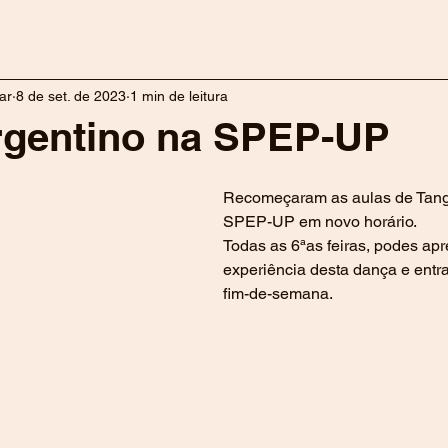
ividades
Documentos
Contactos
ar
8 de set. de 2023
1 min de leitura
rgentino na SPEP-UP
Recomeçaram as aulas de Tang
SPEP-UP em novo horário.
Todas as 6ªas feiras, podes apr
experiência desta dança e entr
fim-de-semana.