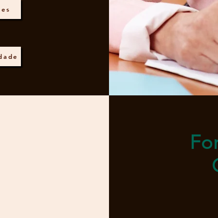
des
idade
Fo