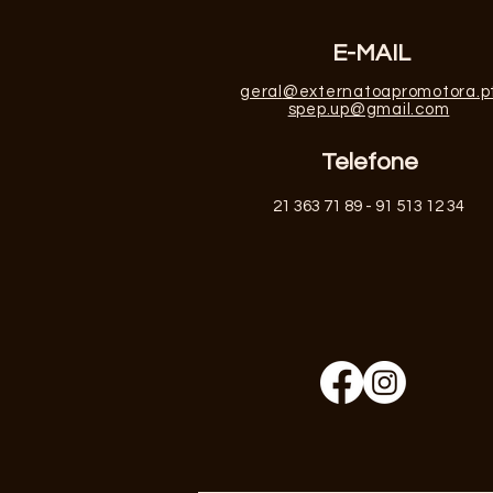
E-MAIL
geral
@externatoapromotora.p
spep.up@gmail.com
Telefone
21 363 71 89 - 91 513 12 34
Redes Sociais