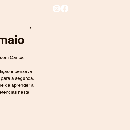
Blog
 maio
 com Carlos 
dição e pensava 
 para a segunda, 
e de aprender a 
tências nesta 