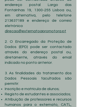
endereço postal Largo das
Fontaínhas 19,
1300-255
Lisboa ou,
em alternativa, pelo telefone
213637189
e endereço de correio
eletrónico
direcao@externatoapromotora.pt
2. O Encarregado da Proteção de
Dados (EPD) pode ser contactado
através do endereço postal ou,
diretamente, através do email
indicado no ponto anterior.
3. As finalidades do tratamento dos
Dados Pessoais facultados são
permitir:
Inscrição e matrícula de alunos;
Registo de estudantes e associados;
Atribuição de professores e recursos
humanos para o externato, CATL,