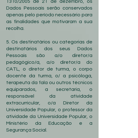
1310/2005 de 21 de dezembro, os
Dados Pessoais serão conservados
apenas pelo período necessário para
as finalidades que motivaram a sua
recolha.
5. Os destinatários ou categorias de
destinatários dos seus Dados
Pessoais são a/o diretor/a
pedagógico/a, a/o diretor/a do
CATL, o diretor de turma, o corpo
docente da turma, o/ a psicóloga,
terapeuta da fala ou outros técnicos
equiparados, a secretaria, o
responsável da atividade
extracurricular, o/a Diretor da
Universidade Popular, o professor da
atividade da Universidade Popular, o
Ministério da Educação e a
Segurança Social.