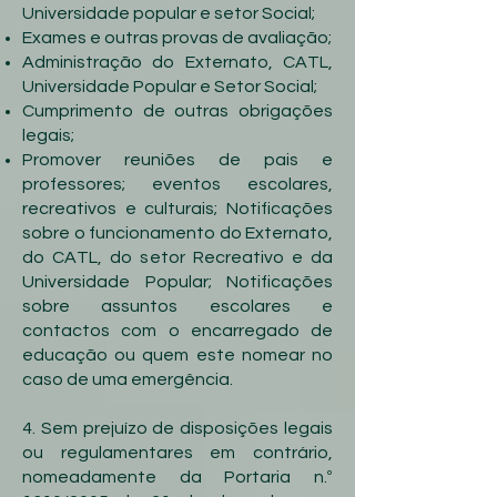
Universidade popular e setor Social;
Exames e outras provas de avaliação;
Administração do Externato, CATL,
Universidade Popular e Setor Social;
Cumprimento de outras obrigações
legais;
Promover reuniões de pais e
professores; eventos escolares,
recreativos e culturais; Notificações
sobre o funcionamento do Externato,
do CATL, do setor Recreativo e da
Universidade Popular; Notificações
sobre assuntos escolares e
contactos com o encarregado de
educação ou quem este nomear no
caso de uma emergência.
4. Sem prejuízo de disposições legais
ou regulamentares em contrário,
nomeadamente da Portaria n.º