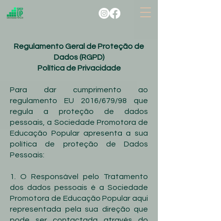
Regulamento Geral de Proteção de
Dados (RGPD)
Política de Privacidade
Para dar cumprimento ao
regulamento EU 2016/679/98 que
regula a proteção de dados
pessoais, a Sociedade Promotora de
Educação Popular apresenta a sua
política de proteção de Dados
Pessoais:
1. O Responsável pelo Tratamento
dos dados pessoais é a Sociedade
Promotora de Educação Popular aqui
representada pela sua direção que
pode ser contactada através do