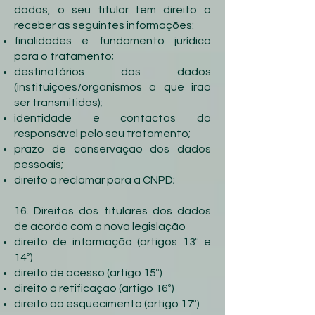
dados, o seu titular tem direito a
receber as seguintes informações:
finalidades e fundamento jurídico
para o tratamento;
destinatários dos dados
(instituições/organismos a que irão
ser transmitidos);
identidade e contactos do
responsável pelo seu tratamento;
prazo de conservação dos dados
pessoais;
direito a reclamar para a CNPD;
16. Direitos dos titulares dos dados
de acordo com a nova legislação
direito de informação (artigos 13º e
14º)
direito de acesso (artigo 15º)
direito à retificação (artigo 16º)
direito ao esquecimento (artigo 17º)