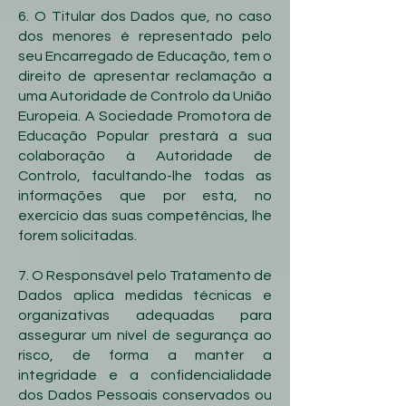
6. O Titular dos Dados que, no caso
dos menores é representado pelo
seu Encarregado de Educação, tem o
direito de apresentar reclamação a
uma Autoridade de Controlo da União
Europeia. A Sociedade Promotora de
Educação Popular prestará a sua
colaboração à Autoridade de
Controlo, facultando-lhe todas as
informações que por esta, no
exercício das suas competências, lhe
forem solicitadas.
7. O Responsável pelo Tratamento de
Dados aplica medidas técnicas e
organizativas adequadas para
assegurar um nível de segurança ao
risco, de forma a manter a
integridade e a confidencialidade
dos Dados Pessoais conservados ou