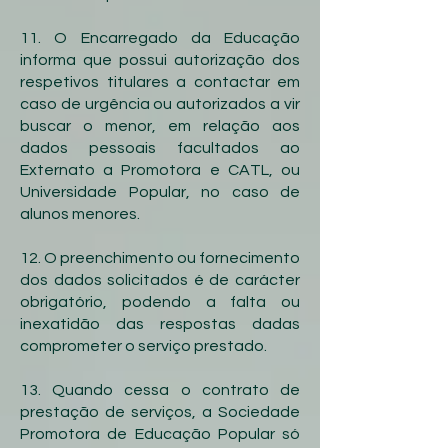
11. O Encarregado da Educação
informa que possui autorização dos
respetivos titulares a contactar em
caso de urgência ou autorizados a vir
buscar o menor, em relação aos
dados pessoais facultados ao
Externato a Promotora e CATL, ou
Universidade Popular, no caso de
alunos menores.
12. O preenchimento ou fornecimento
dos dados solicitados é de carácter
obrigatório, podendo a falta ou
inexatidão das respostas dadas
comprometer o serviço prestado.
13. Quando cessa o contrato de
prestação de serviços, a Sociedade
Promotora de Educação Popular só