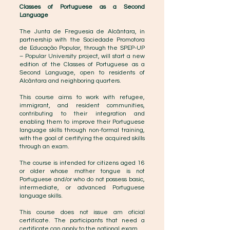
Classes of Portuguese as a Second
Language
The Junta de Freguesia de Alcântara, in
partnership with the Sociedade Promotora
de Educação Popular, through the SPEP-UP
– Popular University project, will start a new
edition of the Classes of Portuguese as a
Second Language, open to residents of
Alcântara and neighboring quarters.
This course aims to work with refugee,
immigrant, and resident communities,
contributing to their integration and
enabling them to improve their Portuguese
language skills through non-formal training,
with the goal of certifying the acquired skills
through an exam.
The course is intended for citizens aged 16
or older whose mother tongue is not
Portuguese and/or who do not possess basic,
intermediate, or advanced Portuguese
language skills.
This course does not issue am oficial
certificate. The participants that need a
certificate can apply to the national exam.