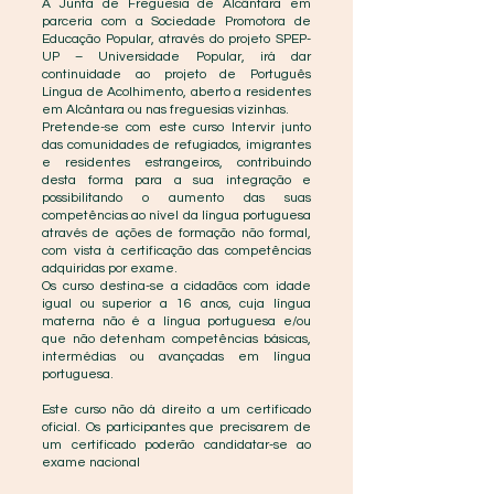
A Junta de Freguesia de Alcântara em
parceria com a Sociedade Promotora de
Educação Popular, através do projeto SPEP-
UP – Universidade Popular, irá dar
continuidade ao projeto de Português
Língua de Acolhimento, aberto a residentes
em Alcântara ou nas freguesias vizinhas.
Pretende-se com este curso Intervir junto
das comunidades de refugiados, imigrantes
e residentes estrangeiros, contribuindo
desta forma para a sua integração e
possibilitando o aumento das suas
competências ao nível da língua portuguesa
através de ações de formação não formal,
com vista à certificação das competências
adquiridas por exame.
Os curso destina-se a cidadãos com idade
igual ou superior a 16 anos, cuja língua
materna não é a língua portuguesa e/ou
que não detenham competências básicas,
intermédias ou avançadas em língua
portuguesa.
Este curso não dá direito a um certificado
oficial. Os participantes que precisarem de
um certificado poderão candidatar-se ao
exame nacional