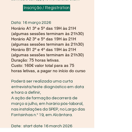
Inscrição / Registration
Data: 16 março 2026
Horário A1 3ª e 5ª das 19H às 21H
(algumas sessões terminam às 21h30)
Horário A2 3ª e 5ª das 19H às 21H
(algumas sessões terminam às 21h30)
Horário B1 2ª e 4ª das 19H às 21H
(algumas sessões terminam às 21h30)
Duração: 75 horas letivas.
Custo: 160€ valor total para as 75
horas letivas, a pagar no início do curso
Poderá ser realizada uma curta
entrevista/teste diagnóstico em data
e hora a definir,
A ação de formação decorrerá de
março a julho, em horário pós-laboral,
nas instalações da SPEP, no Largo das
Fontainhas n.º 19, em Alcântara.
Date: start date 16 march 2026
Schedule A1 3ª e 5ª 19H to 21H (some