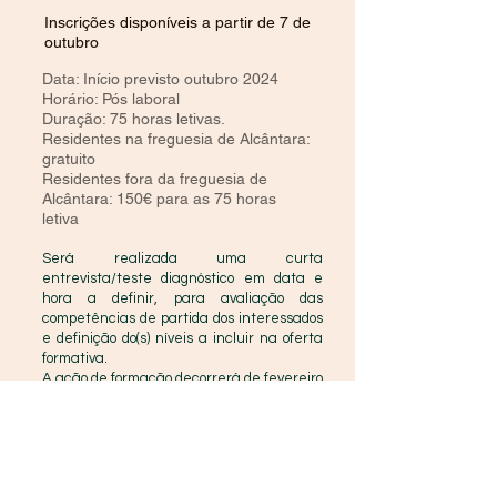
Inscrições disponíveis a partir de 7 de
outubro
Data: Início previsto outubro 2024
Horário: Pós laboral
Duração: 75 horas letivas.
Residentes na freguesia de Alcântara:
gratuito
Residentes fora da freguesia de
Alcântara: 150€ para as 75 horas
letiva
s, a pagar no início do curso
Será realizada uma curta
entrevista/teste diagnóstico em data e
hora a definir, para avaliação das
competências de partida dos interessados
e definição do(s) níveis a incluir na oferta
formativa.
A ação de formação decorrerá de fevereiro
a julho, em horário pós-laboral, nas
instalações da SPEP, no Largo das
Fontainhas n.º 19, em Alcântara.
As inscrições poderão ser realizadas
através do link abaixo, ou presencialmente