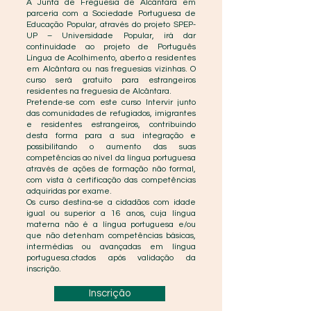
A Junta de Freguesia de Alcântara em
parceria com a Sociedade Portuguesa de
Educação Popular, através do projeto SPEP-
UP – Universidade Popular, irá dar
continuidade ao projeto de Português
Língua de Acolhimento, aberto a residentes
em Alcântara ou nas freguesias vizinhas. O
curso será gratuito para estrangeiros
residentes na freguesia de Alcântara.
Pretende-se com este curso Intervir junto
das comunidades de refugiados, imigrantes
e residentes estrangeiros, contribuindo
desta forma para a sua integração e
possibilitando o aumento das suas
competências ao nível da língua portuguesa
através de ações de formação não formal,
com vista à certificação das competências
adquiridas por exame.
Os curso destina-se a cidadãos com idade
igual ou superior a 16 anos, cuja língua
materna não é a língua portuguesa e/ou
que não detenham competências básicas,
intermédias ou avançadas em língua
portuguesa.ctados após validação da
inscrição.
Inscrição