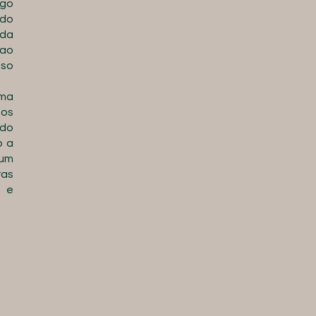
ngo
ado
da
 ao
so
rma
 os
do
o a
 um
ras
 e