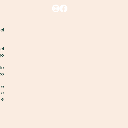
Blog
el
el
go
le
co
 e
 e
 e