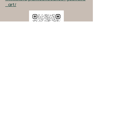
_art/
Visite a página da Oficina de Artes no
Facebook
Inscrição
Política de Privacidade
Regulamento Interno
© 2022 Sociedade Promotora de