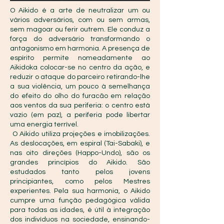
O Aikido é a arte de neutralizar um ou
vários adversários, com ou sem armas,
sem magoar ou ferir outrem. Ele conduz a
força do adversário transformando o
antagonismo em harmonia. A presença de
espírito permite nomeadamente ao
Aikidoka colocar-se no centro da ação, e
reduzir o ataque do parceiro retirando-lhe
a sua violência, um pouco à semelhança
do efeito do olho do furacão em relação
aos ventos da sua periferia: o centro está
vazio (em paz), a periferia pode libertar
uma energia terrível.
O Aikido utiliza projeções e imobilizações.
As deslocações, em espiral (Tai-Sabaki), e
nas oito direções (Happo-Undo), são os
grandes princípios do Aikido. São
estudados tanto pelos jovens
principiantes, como pelos Mestres
experientes. Pela sua harmonia, o Aikido
cumpre uma função pedagógica válida
para todas as idades, é útil à integração
dos indivíduos na sociedade, ensinando-