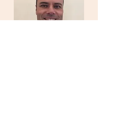
Professor: Francisco Eusébio
Cinto Negro da APADA*
Aluno de: Jean-Marc Duclos Sensei
Quase 30 anos de prática de Aikido
Título Profissional nº 162290
de
Treinador de Desporto para monitor
de AIKIDO (grau 1), certificado pelo
IPDJ**.
*Associação Portuguesa de Aikido e
disciplinas associadas
**Instituto Português do Desporto e
Juventude