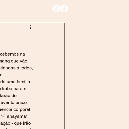
Blog
ang que vão 
tinadas a todos, 
a.
de uma família 
e trabalha em 
tarão de 
evento único.
iência corporal 
, "Pranayama" 
ação - que irão 