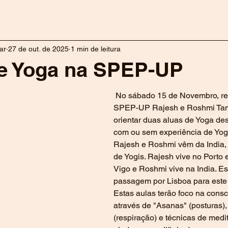
ividades
Documentos
Contactos
ar
27 de out. de 2025
1 min de leitura
e Yoga na SPEP-UP
 No sábado 15 de Novembro, recebemos na 
SPEP-UP Rajesh e Roshmi Tam
orientar duas aluas de Yoga des
com ou sem experiência de Yog
Rajesh e Roshmi vêm da India, 
de Yogis. Rajesh vive no Porto 
Vigo e Roshmi vive na India. Es
passagem por Lisboa para este 
Estas aulas terão foco na consc
através de "Asanas" (posturas)
(respiração) e técnicas de medit