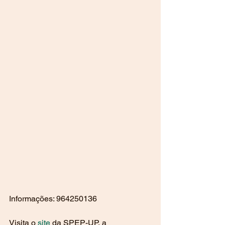
Informações: 964250136
Visita o 
site
 da SPEP-UP, a 